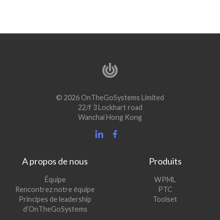
© 2026 OnTheGoSystems Limited
22/f 3 Lockhart road
Wanchai Hong Kong
A propos de nous
Produits
(s’ouvre
Équipe
WPML
(s’ouvre
dans
Rencontrez notre équipe
PTC
dans
une
(s’ouvre
Principes de leadership
Toolset
une
nouvelle
dans
d’OnTheGoSystems
nouvelle
fenêtre)
une