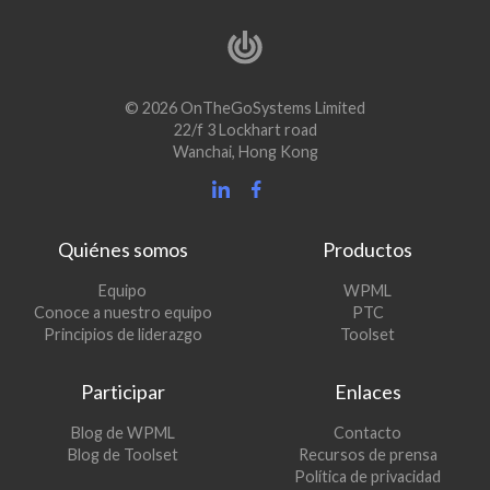
© 2026 OnTheGoSystems Limited
22/f 3 Lockhart road
Wanchai, Hong Kong
Quiénes somos
Productos
(se
Equipo
WPML
(se
abre
Conoce a nuestro equipo
PTC
abre
en
(se
Principios de liderazgo
Toolset
en
una
abre
una
nueva
en
Participar
Enlaces
nueva
ventana)
una
ventana)
nueva
(se
Blog de WPML
Contacto
ventana)
abre
(se
Blog de Toolset
Recursos de prensa
en
abre
Política de privacidad