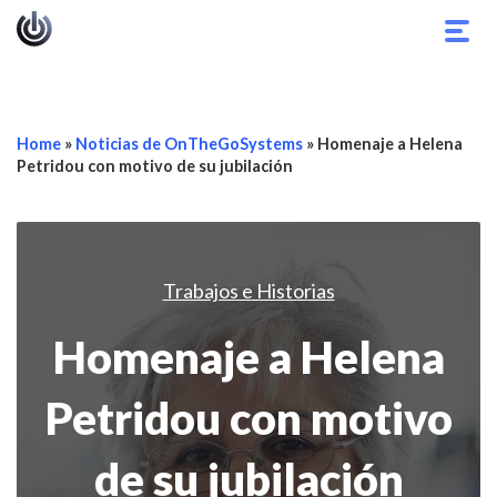
Alter
nave
Home
»
Noticias de OnTheGoSystems
»
Homenaje a Helena
Petridou con motivo de su jubilación
Trabajos e Historias
Homenaje a Helena
Petridou con motivo
de su jubilación