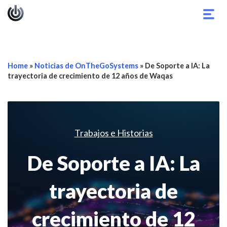
Alter
nave
Home
»
Noticias de OnTheGoSystems
»
De Soporte a IA: La
trayectoria de crecimiento de 12 años de Waqas
Trabajos e Historias
De Soporte a IA: La
trayectoria de
crecimiento de 12