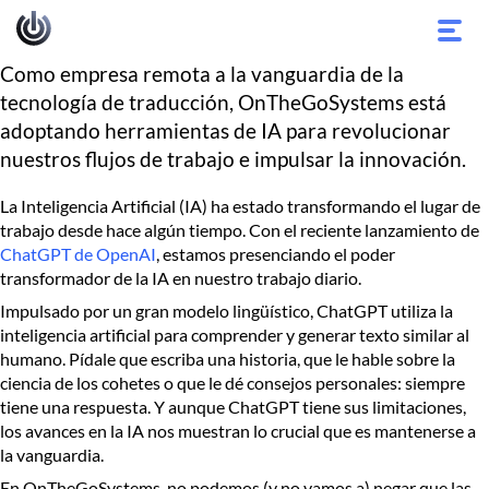
Alter
nave
Como empresa remota a la vanguardia de la
tecnología de traducción, OnTheGoSystems está
adoptando herramientas de IA para revolucionar
nuestros flujos de trabajo e impulsar la innovación.
La Inteligencia Artificial (IA) ha estado transformando el lugar de
trabajo desde hace algún tiempo. Con el reciente lanzamiento de
ChatGPT de OpenAI
, estamos presenciando el poder
transformador de la IA en nuestro trabajo diario.
Impulsado por un gran modelo lingüístico, ChatGPT utiliza la
inteligencia artificial para comprender y generar texto similar al
humano. Pídale que escriba una historia, que le hable sobre la
ciencia de los cohetes o que le dé consejos personales: siempre
tiene una respuesta. Y aunque ChatGPT tiene sus limitaciones,
los avances en la IA nos muestran lo crucial que es mantenerse a
la vanguardia.
En OnTheGoSystems, no podemos (y no vamos a) negar que las