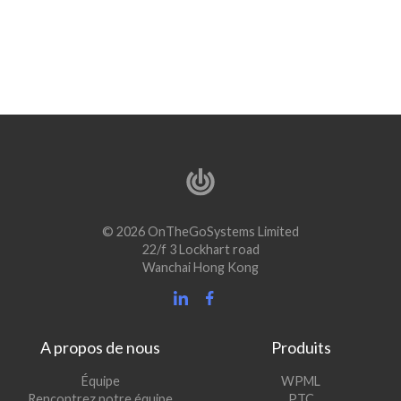
© 2026 OnTheGoSystems Limited
22/f 3 Lockhart road
Wanchai Hong Kong
A propos de nous
Produits
(s’ouvre
Équipe
WPML
(s’ouvre
dans
Rencontrez notre équipe
PTC