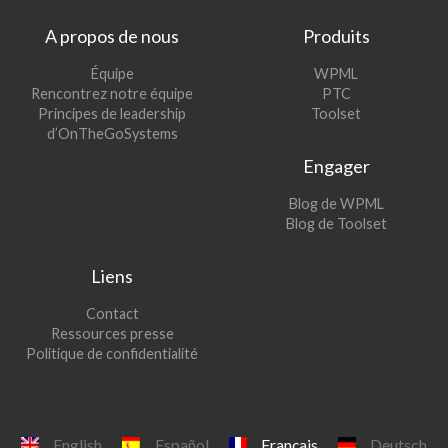
A propos de nous
Produits
(s’ouvre
Équipe
WPML
(s’ouvre
dans
Rencontrez notre équipe
PTC
dans
une
(s’ouvre
Principes de leadership
Toolset
une
nouvelle
dans
d’OnTheGoSystems
nouvelle
fenêtre)
une
Engager
fenêtre)
nouvelle
fenêtre)
(s’ouvre
Blog de WPML
dans
(s’ouvre
Blog de Toolset
une
dans
nouvelle
une
Liens
fenêtre)
nouvelle
fenêtre)
Contact
Ressources presse
Politique de confidentialité
English
Español
Français
Deutsch