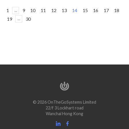
1
9
10
11
12
13
14
15
16
17
18
...
19
30
...
© 2026 OnTheGoSystems Limited
22/f 3 Lockhart road
Wanchai Hong Kong